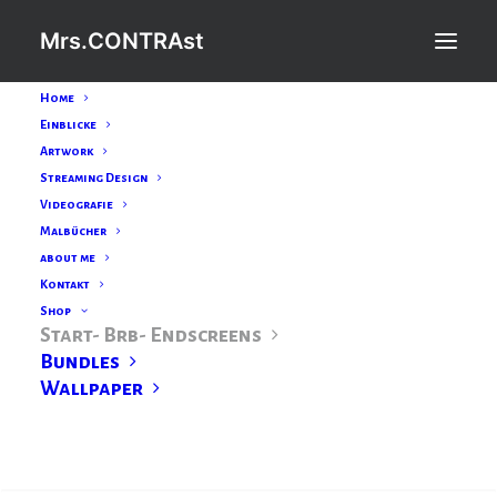
Mrs.CONTRAst
Home
Einblicke
Artwork
Streaming Design
Videografie
Malbücher
about me
Kontakt
Shop
Start- Brb- Endscreens
Bundles
Wallpaper
Search