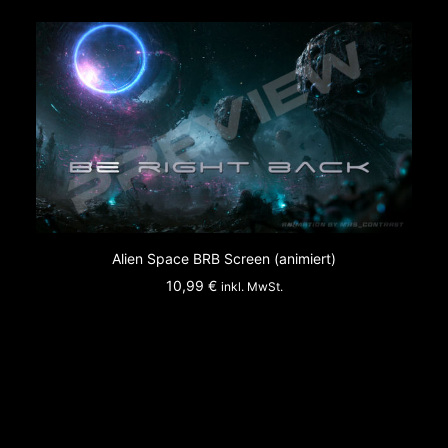
IN DEN WARENKORB
Alien Space BRB Screen (animiert)
10,99
€
inkl. MwSt.