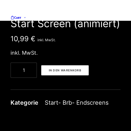
Gothic Graveyard
Cart
Start Screen (animiert)
10,99
€
inkl. MwSt.
inkl. MwSt.
Gothic
IN DEN WARENKORB
Graveyard
Start
Screen
Kategorie
Start- Brb- Endscreens
(animiert)
Menge